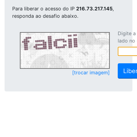
Para liberar o acesso
do IP
216.73.217.145
,
responda ao desafio abaixo.
Digite 
lado no
[trocar imagem]